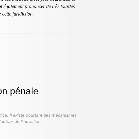
ut également prononcer de très lourdes
cette juridiction.
ion pénale
udice. Il existe pourtant des mécanismes
uteur de l’infraction.