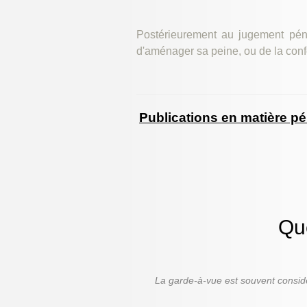
Postérieurement au jugement pén
d'aménager sa peine, ou de la conf
Publications en matière pé
Que
La garde-à-vue est souvent consid