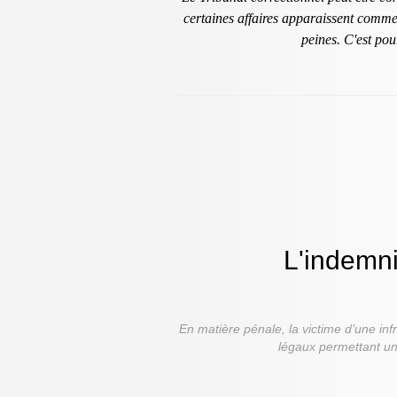
certaines affaires apparaissent comme
peines. C'est pou
L'indemni
En matière pénale, la victime d’une inf
légaux permettant une