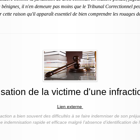
 bénignes, il n'en demeure pas moins que le Tribunal Correctionnel pe
r cette raison qu'il apparaît essentiel de bien comprendre les rouages de 
sation de la victime d'une infract
Lien externe
raction a bien souvent des difficultés à se faire indemniser de son préj
 indemnisation rapide et efficace malgré l’absence d’identification de l’a