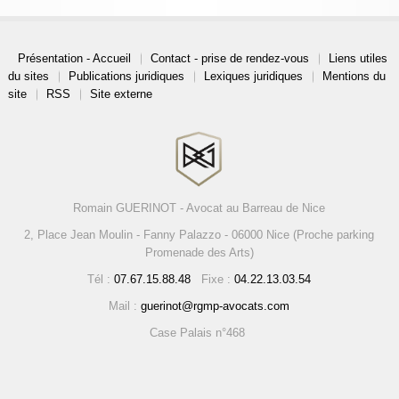
Présentation - Accueil
Contact - prise de rendez-vous
Liens utiles
du sites
Publications juridiques
Lexiques juridiques
Mentions du
site
RSS
Site externe
Romain GUERINOT - Avocat au Barreau de Nice
2, Place Jean Moulin - Fanny Palazzo - 06000 Nice (Proche parking
Promenade des Arts)
Tél :
07.67.15.88.48
Fixe :
04.22.13.03.54
Mail :
guerinot@rgmp-avocats.com
Case Palais n°468