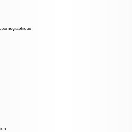
dopornographique
tion