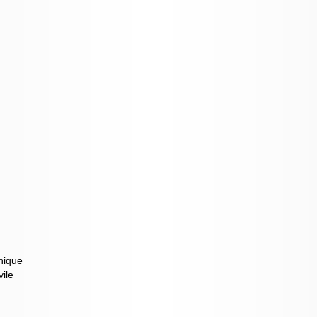
nique
vile