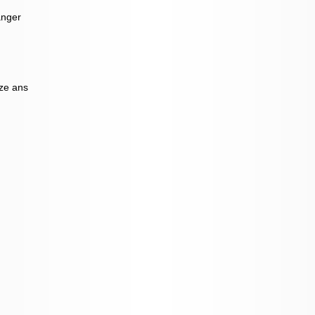
anger
nze ans