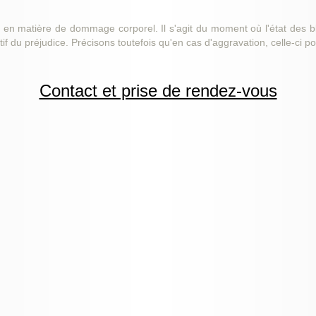
 en matière de dommage corporel. Il s'agit du moment où l'état des bl
tif du préjudice. Précisons toutefois qu'en cas d'aggravation, celle-ci p
Contact et prise de rendez-vous