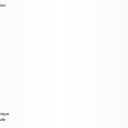
tion
nique
vile