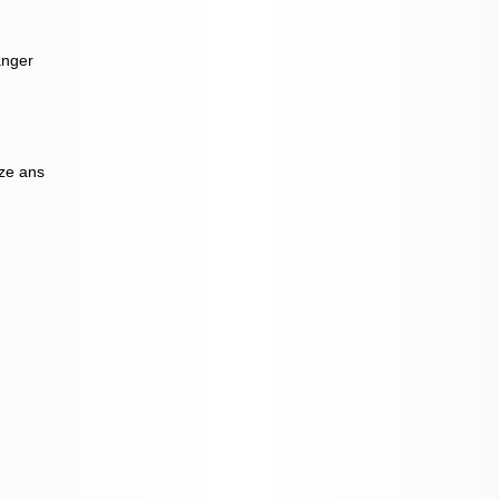
anger
nze ans