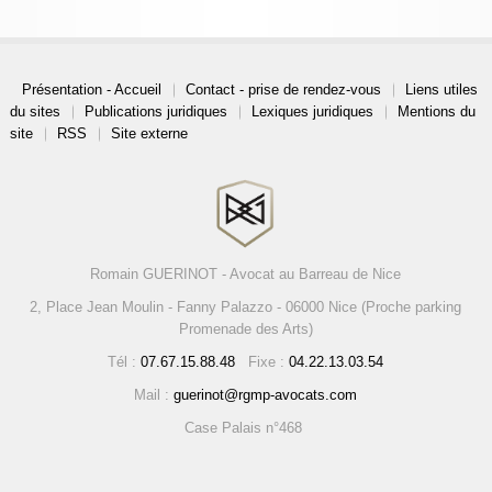
Présentation - Accueil
Contact - prise de rendez-vous
Liens utiles
du sites
Publications juridiques
Lexiques juridiques
Mentions du
site
RSS
Site externe
Romain GUERINOT - Avocat au Barreau de Nice
2, Place Jean Moulin - Fanny Palazzo - 06000 Nice (Proche parking
Promenade des Arts)
Tél :
07.67.15.88.48
Fixe :
04.22.13.03.54
Mail :
guerinot@rgmp-avocats.com
Case Palais n°468