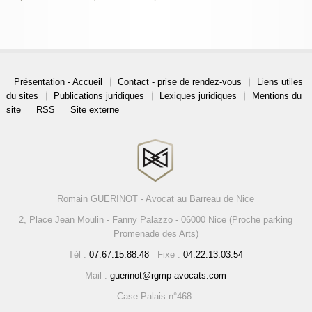
Présentation - Accueil
Contact - prise de rendez-vous
Liens utiles
du sites
Publications juridiques
Lexiques juridiques
Mentions du
site
RSS
Site externe
Romain GUERINOT - Avocat au Barreau de Nice
2, Place Jean Moulin - Fanny Palazzo - 06000 Nice (Proche parking
Promenade des Arts)
Tél :
07.67.15.88.48
Fixe :
04.22.13.03.54
Mail :
guerinot@rgmp-avocats.com
Case Palais n°468