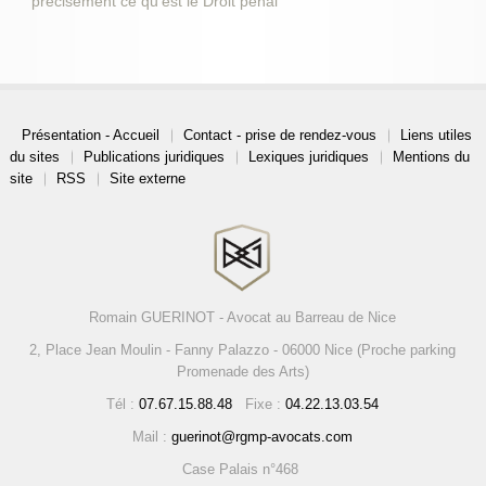
précisément ce qu’est le Droit pénal
Présentation - Accueil
Contact - prise de rendez-vous
Liens utiles
du sites
Publications juridiques
Lexiques juridiques
Mentions du
site
RSS
Site externe
Romain GUERINOT - Avocat au Barreau de Nice
2, Place Jean Moulin - Fanny Palazzo - 06000 Nice (Proche parking
Promenade des Arts)
Tél :
07.67.15.88.48
Fixe :
04.22.13.03.54
Mail :
guerinot@rgmp-avocats.com
Case Palais n°468