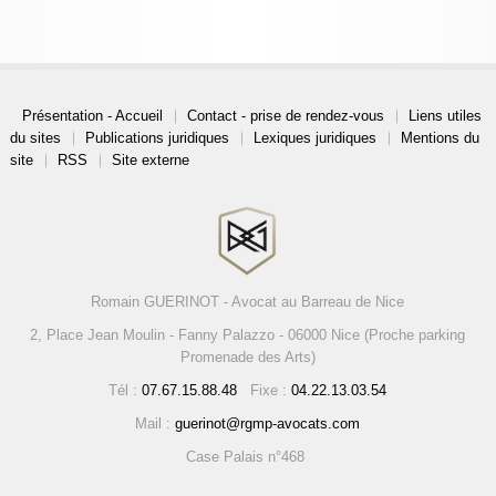
Présentation - Accueil
Contact - prise de rendez-vous
Liens utiles
du sites
Publications juridiques
Lexiques juridiques
Mentions du
site
RSS
Site externe
Romain GUERINOT - Avocat au Barreau de Nice
2, Place Jean Moulin - Fanny Palazzo - 06000 Nice (Proche parking
Promenade des Arts)
Tél :
07.67.15.88.48
Fixe :
04.22.13.03.54
Mail :
guerinot@rgmp-avocats.com
Case Palais n°468